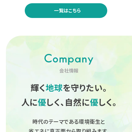
一覧はこちら
Company
会社情報
輝く
地球
を守りたい。
人に
優
しく、
自然に
優
しく。
時代のテーマである環境衛生と
省エネに真正面から取り組みます。