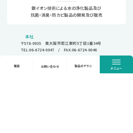
銀イオン技術による水の浄化製品及び
抗菌・消臭・防カビ製品の開発及び販売
本社
〒578-0935 東大阪市若江東町5丁目1番34号
TEL:06-6724-0047
/ FAX:06-6724-0046
東京営業所
閉じる
電話
製品のチラシ
お問い合わせ
メニュー
〒150-6018 東京都渋谷区恵比寿4丁目20番3号
恵比寿ガーデンプレイスタワー18F
TEL:03-5789-5833
/ FAX:03-5789-5834
グループ会社
【浪速熔材株式会社】
工業ガス及び溶接材料、工具、機械設備等の販売
〒547-0034 大阪市平野区背戸口1丁目2番15号
TEL:06-6704-0008
（代） / FAX:06-6704-0027
南大阪営業所