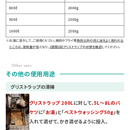
800ℓ
2000g
900ℓ
2300g
1000ℓ
2500g
※
お湯に溶かして、ご使用ください。焼肉やフライ等
魚肉以外の肉と油をよく使われる
ところは、使用量が倍
となり、
2週間1回グリストラップの状態を確認
してください。
Other uses
その他の使用用途
グリストラップの清掃
グリストラップ 200L
に対して、
5L〜8Lのバ
ケツ
に「
お湯
」と「
ベストウォッシング50g
」を
入れて混ぜて、かき混ぜるように投入。