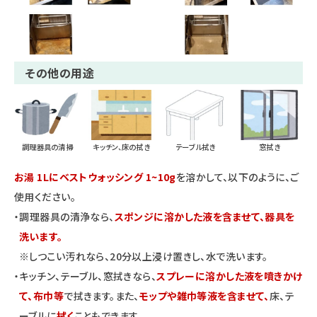
その他の用途
調理器具の清掃
キッチン、床の拭き
テーブル拭き
窓拭き
お湯 1Lにベストウォッシング 1~10g
を溶かして、
以下のように、ご
使用ください。
・調理器具の清浄なら、
スポンジに溶かした液を含ませて、器具を
洗います。
※しつこい汚れなら、20分以上浸け置きし、水で洗います。
・キッチン、テーブル、窓拭きなら、
スプレーに溶かした液を噴きかけ
て、布巾等
で拭きます。また、
モップや雑巾等液を含ませて、
床、テ
ーブルに
拭く
こともできます