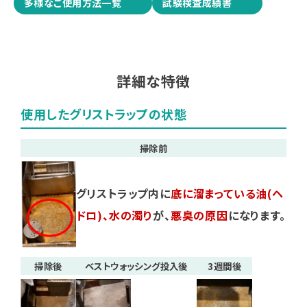
多様なご使用方法一覧
試験検査成績書
詳細な特徴
使用したグリストラップの状態
掃除前
グリストラップ内に
底に溜まっている油(ヘ
ドロ)、水の濁り
が、
悪臭の原因
になります。
掃除後
ベストウォッシング投入後
3週間後