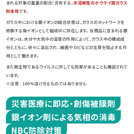
まれる対象の重量の割合）含有する、
水溶解性のホウケイ酸ガラス
粉末体
です。
ガラス中における銀イオンの結合状態は、ガラスのネットワークを
修飾する陽イオンとして組成中に存在します。 当商品に含まれる銀
イオンは、水分や大気中の湿度の作用によって、ガラス中の構成成
分とともに、徐々に溶出され 、細菌やカビなどの生育を阻止する作
用として働きます。
また無生物であるウイルスに対しても効果があることも確認されて
います。
※注意 : 100%溶けきるものではありません
災害医療に即応・創傷被膜剤
銀イオン剤による気相の消毒
NBC防除対策