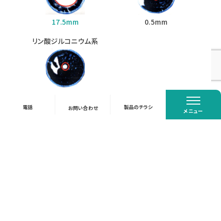
17.5mm
0.5mm
リン酸ジルコニウム系
0.5mm
閉じる
電話
製品のチラシ
お問い合わせ
メニュー
一般浮遊菌に対する発育阻止体の比較
※赤丸は効果範囲
BSP21
ゼオライト系
21.5mm
4.5mm