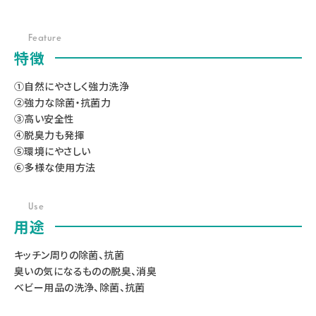
Feature
特徴
①自然にやさしく強力洗浄
②強力な除菌・抗菌力
③高い安全性
④脱臭力も発揮
⑤環境にやさしい
⑥多様な使用方法
Use
用途
キッチン周りの除菌、抗菌
臭いの気になるものの脱臭、消臭
ベビー用品の洗浄、除菌、抗菌