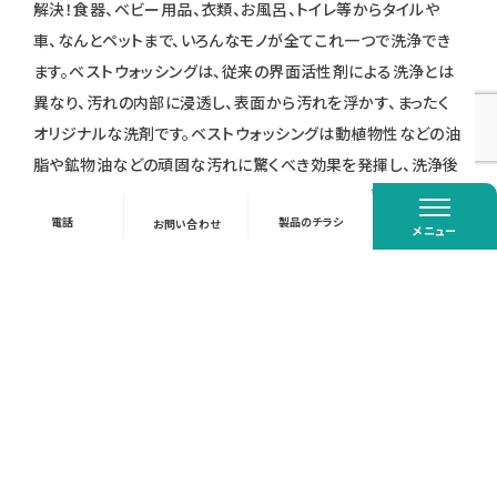
解決！
食器、ベビー用品、衣類、お風呂、トイレ
等からタイルや
車、なんと
ペット
まで、いろんなモノが全てこれ一つで洗浄でき
ます。ベストウォッシングは、従来の界面活性剤による洗浄とは
異なり、汚れの内部に浸透し、表面から汚れを浮かす、まったく
オリジナルな洗剤です。ベストウォッシングは動植物性などの油
脂や鉱物油などの頑固な汚れに驚くべき効果を発揮し、洗浄後
は汚れ難く、なんと防錆効果もあるのです。まさに夢の洗剤、そ
閉じる
電話
製品のチラシ
お問い合わせ
れがベストウォッシングです。
メニュー
※ベストウォッシングには塩素や酸などは一切配合されていま
せんので、使用後の液を流しても排水管が痛むことはありませ
ん。安心の洗浄剤です。
強力な除菌・抗菌力！
強力な抗菌作用を持つ酵素が発生します。塩素
系では、除菌・抗菌が困難だった病原性大腸菌