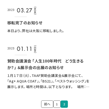
(MON)
03.27
2023
移転完了のお知らせ
本日より、弊社は大阪に移転しました。
(WED)
01.11
2023
賛助会講演会 「人生100年時代 どう生きる
か？」 ＆展示会の出展のお知らせ
１月１７日（火）、TAAF賛助会講演会＆展示会にて、
「Ag+ AQUA COAT」、「BS21」、「ベストウォッシング」を
展示します。 場所と時間は、以下となります。 場所：〒
160-0023 東京都新宿区新宿5-17-17 渡菱
ビル３階 東京都建築士事務所協会 会議
室 時間：14:00~16:30
前へ
1
2