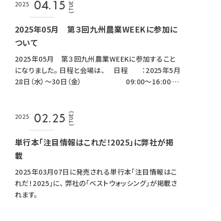
(TUE)
04.15
2025
2025年05月 第３回九州農業WEEKに参加に
ついて
2025年05月 第３回九州農業WEEKに参加すること
になりました。 日程と会場は、 日程 ：2025年5月
28日（水）～30日（金） 09:00～16:00
開催場所：〒861-2235 熊本県上益城郡
益城町福富1010 グランメッセ熊本 B
ホール 小間番号：3-44 ※ アクセ
(TUE)
02.25
2025
スは以下のリンクからご確認ください。
交通アクセス / 熊本産業展示
単行本「注目情報はこれだ！2025」に弊社が掲
場 グランメッセ熊本 となります。 また、以下のリンク
載
から弊社の事業内容や出展する商品など掲載されてい
2025年03月07日に発売される単行本「注目情報はこ
るので、 ご興味がある方は、ご覧ください。 環境シル
れだ！2025」に、 弊社の「ベストウォッシング」が掲載さ
バー株式会社 - 出展社詳細
れます。